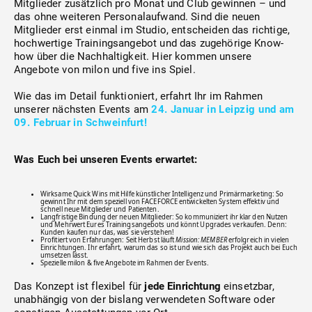
Mitglieder zusätzlich pro Monat und Club gewinnen – und
das ohne weiteren Personalaufwand. Sind die neuen
Mitglieder erst einmal im Studio, entscheiden das richtige,
hochwertige Trainingsangebot und das zugehörige Know-
how über die Nachhaltigkeit. Hier kommen unsere
Angebote von milon und five ins Spiel.
Wie das im Detail funktioniert, erfahrt Ihr im Rahmen
unserer nächsten Events am
24. Januar in Leipzig und am
09. Februar in Schweinfurt!
Was Euch bei unseren Events erwartet:
Wirksame Quick Wins mit Hilfe künstlicher Intelligenz und Primärmarketing: So
gewinnt Ihr mit dem speziell von FACEFORCE entwickelten System effektiv und
schnell neue Mitglieder und Patienten.
Langfristige Bindung der neuen Mitglieder: So kommuniziert ihr klar den Nutzen
und Mehrwert Eures Trainingsangebots und könnt Upgrades verkaufen. Denn:
Kunden kaufen nur das, was sie verstehen!
Profitiert von Erfahrungen: Seit Herbst läuft
Mission: MEMBER
erfolgreich in vielen
Einrichtungen. Ihr erfahrt, warum das so ist und wie sich das Projekt auch bei Euch
umsetzen lässt.
Spezielle milon & five Angebote im Rahmen der Events.
Das Konzept ist flexibel für
jede Einrichtung
einsetzbar,
unabhängig von der bislang verwendeten Software oder