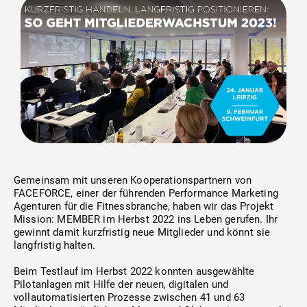
Zirkeltraining
Technischer Service
Kraft (freies Training)
Academy
Herz-Kreislauf
Finanzierung
Seilzüge
Beweglichkeit
Gemeinsam mit unseren Kooperationspartnern von
FACEFORCE, einer der führenden Performance Marketing
Agenturen für die Fitnessbranche, haben wir das Projekt
Gebrauchtgeräte
Mission: MEMBER im Herbst 2022 ins Leben gerufen. Ihr
gewinnt damit kurzfristig neue Mitglieder und könnt sie
langfristig halten.
Software
Beim Testlauf im Herbst 2022 konnten ausgewählte
Pilotanlagen mit Hilfe der neuen, digitalen und
vollautomatisierten Prozesse zwischen 41 und 63