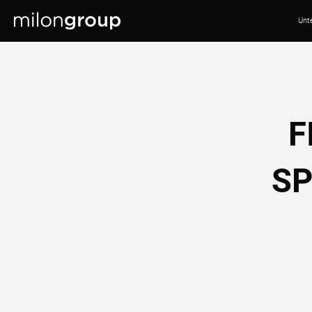
Unt
F
SP