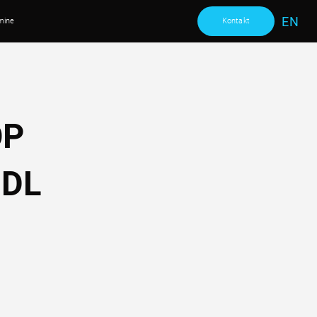
EN
mine
Kontakt
OP
NDL