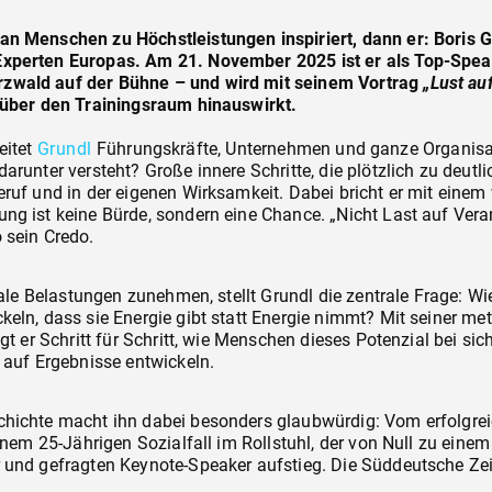
n Menschen zu Höchstleistungen inspiriert, dann er: Boris Gr
xperten Europas. Am 21. November 2025 ist er als Top-Spea
zwald auf der Bühne – und wird mit seinem Vortrag
„Lust au
 über den Trainingsraum hinauswirkt.
eitet
Grundl
Führungskräfte, Unternehmen und ganze Organisat
arunter versteht? Große innere Schritte, die plötzlich zu deut
ruf und in der eigenen Wirksamkeit. Dabei bricht er mit einem 
ng ist keine Bürde, sondern eine Chance. „Nicht Last auf Ver
 sein Credo.
ntale Belastungen zunehmen, stellt Grundl die zentrale Frage: W
keln, dass sie Energie gibt statt Energie nimmt? Mit seiner m
igt er Schritt für Schritt, wie Menschen dieses Potenzial bei si
 auf Ergebnisse entwickeln.
hichte macht ihn dabei besonders glaubwürdig: Vom erfolgrei
einem 25-Jährigen Sozialfall im Rollstuhl, der von Null zu einem
 und gefragten Keynote-Speaker aufstieg. Die Süddeutsche Zei