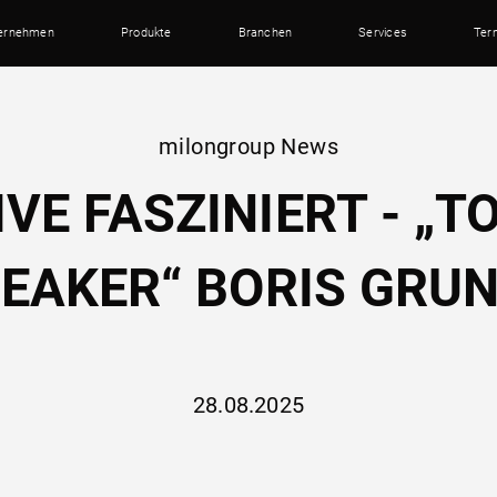
ernehmen
Produkte
Branchen
Services
Ter
milongroup News
IVE FASZINIERT - „T
EAKER“ BORIS GRU
28.08.2025