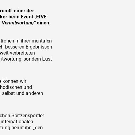
undl, einer der
ker beim Event „FIVE
f Verantwortung“
einen
ionen in ihrer mentalen
lich besseren Ergebnissen
weit verbreiteten
antwortung, sondern Lust
ie können wir
ethodischen und
ch selbst und anderen
chen Spitzensportler
 internationalen
tung nennt ihn „den