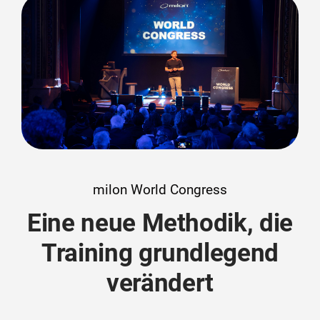
Zirkeltraining
Technischer Service
Kraft (freies Training)
Academy
Herz-Kreislauf
Finanzierung
Seilzüge
Beweglichkeit
milon World Congress
Eine neue Methodik, die
Gebrauchtgeräte
Training grundlegend
Software
verändert