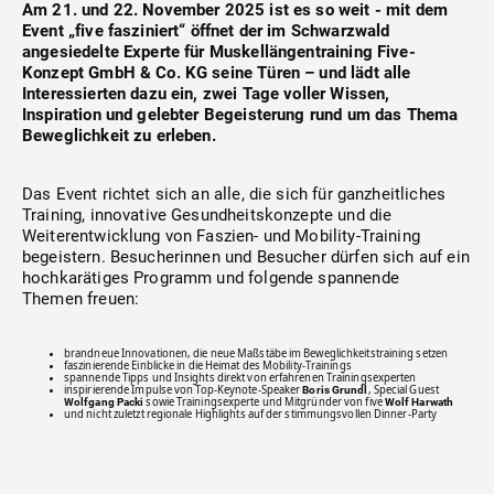
Am 21. und 22. November 2025 ist es so weit - mit dem
Event „five fasziniert“ öffnet der im Schwarzwald
angesiedelte Experte für Muskellängentraining Five-
Konzept GmbH & Co. KG seine Türen – und lädt alle
Interessierten dazu ein, zwei Tage voller Wissen,
Inspiration und gelebter Begeisterung rund um das Thema
Beweglichkeit zu erleben.
Das Event richtet sich an alle, die sich für ganzheitliches
Training, innovative Gesundheitskonzepte und die
Weiterentwicklung von Faszien- und Mobility-Training
begeistern. Besucherinnen und Besucher dürfen sich auf ein
hochkarätiges Programm und folgende spannende
Themen freuen:
brandneue Innovationen, die neue Maßstäbe im Beweglichkeitstraining setzen
faszinierende Einblicke in die Heimat des Mobility-Trainings
spannende Tipps und Insights direkt von erfahrenen Trainingsexperten
inspirierende Impulse von Top-Keynote-Speaker
, Special Guest
Boris Grundl
sowie Trainingsexperte und Mitgründer von five
Wolfgang Packi
Wolf Harwath
und nicht zuletzt regionale Highlights auf der stimmungsvollen Dinner-Party