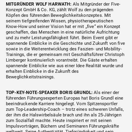
MITGRÜNDER WOLF HARWATH:
Als Mitgründer der Five-
Konzept GmbH & Co. KG, zählt Wolf zu den prägenden
Köpfen des führenden Beweglichkeitskonzeptes. Mit
seinem tiefgreifenden Wissen, physiotherapeutischen
Know-How und seiner Vision hat er mit „five“ ein Konzept
geschaffen, das Menschen in eine natürliche Aufrichtung
und zu mehr Leistungsfähigkeit führt. Beim Event gibt er
spannende Einblicke in die Geschichte und Zukunft von five
sowie in die Weiterentwicklung des Faszien- und Mobility-
Trainings, die er gemeinsam mit Geschäftsführer Christoph
Limberger kontinuierlich vorantreibt. Die Gäste erhalten
spannende Einblicke wie aus einer Idee Realität wurde und
erhalten Einblicke in die Zukunft des
Beweglichkeitstrainings.
TOP-KEY-NOTE-SPEAKER BORIS GRUNDL:
Als einer der
führenden Führungsexperten Europas hat Boris Grundl eine
beeindruckende Karriere hingelegt. Vom Spitzensportler
zum Top-Leadership-Coach – trotz eines schweren Unfalls,
der ihm die Halswirbelsäule brach und ihn als 25-Jährigen
zum Sozialfall machte. Heute inspiriert er mit seinen
Impulsvorträgen, Büchern und Seminaren Führungskräfte
weltweit. Seine Authentizität, Tiefgründigkeit und sein