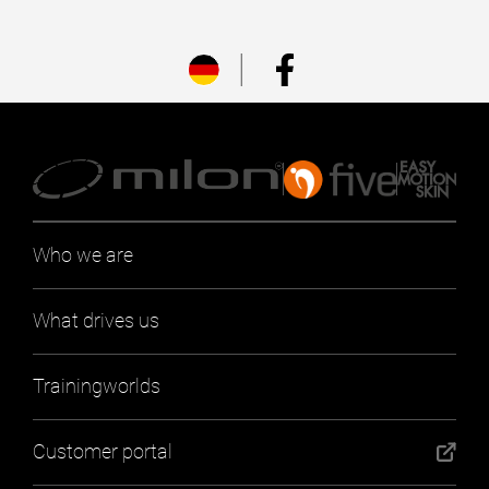
Who we are
What drives us
Trainingworlds
Customer portal