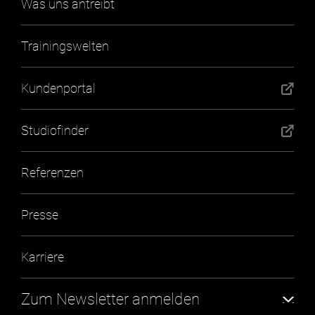
Was uns antreibt
Zirkeltraining
Technischer Service
Trainingswelten
Kraft (freies Training)
Academy
Kundenportal
Herz-Kreislauf
Finanzierung
Studiofinder
Seilzüge
Referenzen
Beweglichkeit
Presse
Gebrauchtgeräte
Karriere
Software
Zum Newsletter anmelden