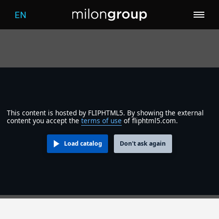
EN
Unternehmen
Produkte
Wer wir sind
Branchen
Screening
Was uns antreibt
This content is hosted by FLIPHTML5. By showing the external
content you accept the
terms of use
of fliphtml5.com.
Services
Fitness
milon
Welcome
Load catalog
Don't ask again
Termine
Vertriebsmitarbeiter
five
Warm-up
Physiotherapie
Kontakt
Karriere
Kraft & Beweglichkeit
Medizin
Marketing