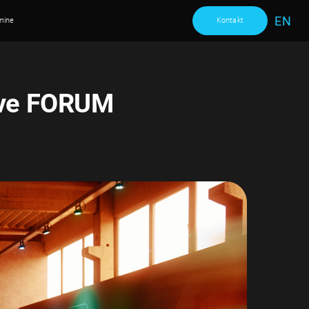
EN
mine
Kontakt
five FORUM