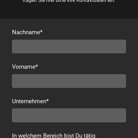
tragen Sie hier bitte Ihre Kontaktdaten ein.
Nachname
*
Vorname
*
Unternehmen
*
In welchem Bereich bist Du tätig