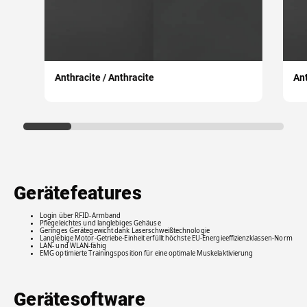
Anthracite / Anthracite
Ant
Gerätefeatures
Login über RFID-Armband
Pflegeleichtes und langlebiges Gehäuse
Geringes Gerätegewicht dank Laserschweißtechnologie
Langlebige Motor-Getriebe-Einheit erfüllt höchste EU-Energieeffizienzklassen-Norm
LAN- und WLAN-fähig
EMG optimierte Trainingsposition für eine optimale Muskelaktivierung
Gerätesoftware