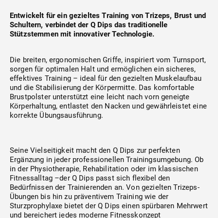
Zirkeltraining
Technischer Service
Entwickelt für ein gezieltes Training von Trizeps, Brust und
Schultern, verbindet der Q Dips das traditionelle
Kraft (freies Training)
Academy
Stützstemmen mit innovativer Technologie.
Die breiten, ergonomischen Griffe, inspiriert vom Turnsport,
Herz-Kreislauf
Finanzierung
sorgen für optimalen Halt und ermöglichen ein sicheres,
effektives Training – ideal für den gezielten Muskelaufbau
und die Stabilisierung der Körpermitte. Das komfortable
Seilzüge
Brustpolster unterstützt eine leicht nach vorn geneigte
Körperhaltung, entlastet den Nacken und gewährleistet eine
korrekte Übungsausführung.
Beweglichkeit
Gebrauchtgeräte
Seine Vielseitigkeit macht den Q Dips zur perfekten
Ergänzung in jeder professionellen Trainingsumgebung. Ob
in der Physiotherapie, Rehabilitation oder im klassischen
Fitnessalltag –der Q Dips passt sich flexibel den
Software
Bedürfnissen der Trainierenden an. Von gezielten Trizeps-
Übungen bis hin zu präventivem Training wie der
Sturzprophylaxe bietet der Q Dips einen spürbaren Mehrwert
und bereichert jedes moderne Fitnesskonzept