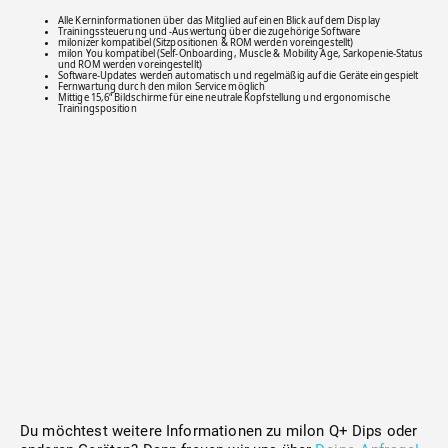
Alle Kerninformationen über das Mitglied auf einen Blick auf dem Display
Trainingssteuerung und -Auswertung über die zugehörige Software
milonizer kompatibel (Sitzpositionen & ROM werden voreingestellt)
milon You kompatibel (Self-Onboarding, Muscle & Mobility Age, Sarkopenie-Status
und ROM werden voreingestellt)
Software-Updates werden automatisch und regelmäßig auf die Geräte eingespielt
Fernwartung durch den milon Service möglich
Mittige 15,6“ Bildschirme für eine neutrale Kopfstellung und ergonomische
Trainingsposition
Du möchtest weitere Informationen zu milon Q+ Dips oder