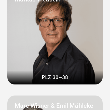
PLZ 30–38
Marc Wisner & Emil Mähleke