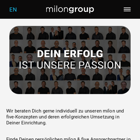
EN
Unternehmen
Produkte
Wer wir sind
Branchen
Screening
Was uns antreibt
Services
Fitness
milon
Welcome
Vertriebsmitarbeiter
five
Warm-up
Physiotherapie
Wir beraten Dich gerne individuell zu unseren milon und
five-Konzepten und deren erfolgreichen Umsetzung in
Deiner Einrichtung.
Karriere
Kraft & Beweglichkeit
Medizin
Marketing
Finde Deinen persönlichen milon & five Ansprechpartner in