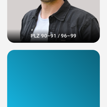
PLZ 90–91 / 96–99