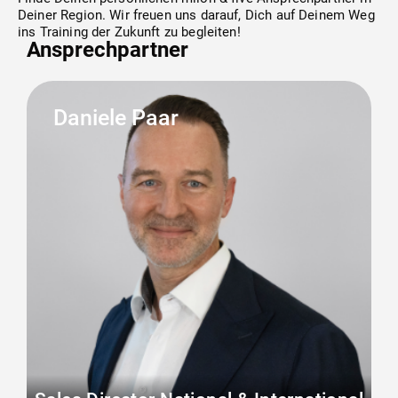
Zirkeltraining
Technischer Service
Deiner Region. Wir freuen uns darauf, Dich auf Deinem Weg
ins Training der Zukunft zu begleiten!
Ansprechpartner
Kraft (freies Training)
Academy
Daniele Paar
Herz-Kreislauf
Finanzierung
Termine
Seilzüge
Kontakt
Beweglichkeit
Gebrauchtgeräte
Software